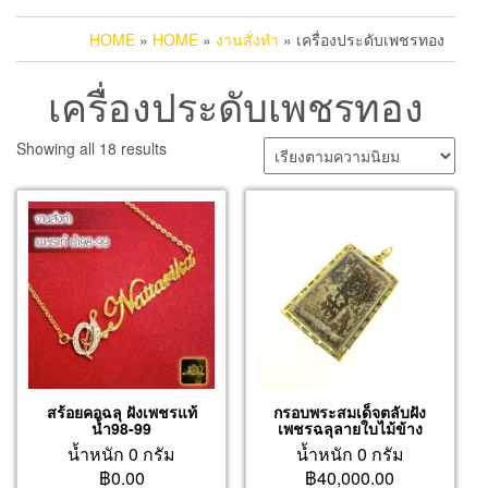
HOME
»
HOME
»
งานสั่งทำ
» เครื่องประดับเพชรทอง
เครื่องประดับเพชรทอง
Sorted
Showing all 18 results
by
popularity
สร้อยคอฉลุ ฝังเพชรแท้
กรอบพระสมเด็จตลับฝัง
น้ำ98-99
เพชรฉลุลายใบไม้ข้าง
น้ำหนัก 0 กรัม
น้ำหนัก 0 กรัม
฿0.00
฿40,000.00