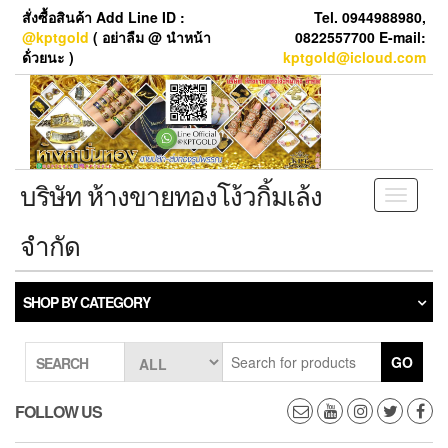
Skip
สั่งซื้อสินค้า Add Line ID :
Tel. 0944988980,
to
@kptgold
( อย่าลืม @ นำหน้า
0822557700 E-mail:
the
ด้่วยนะ )
kptgold@icloud.com
content
บริษัท ห้างขายทองโง้วกิ้มเล้ง
Toggle
navigati
จำกัด
SHOP BY CATEGORY
GO
SEARCH
FOLLOW US