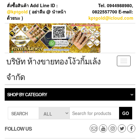
Skip
สั่งซื้อสินค้า Add Line ID :
Tel. 0944988980,
to
@kptgold
( อย่าลืม @ นำหน้า
0822557700 E-mail:
the
ด้่วยนะ )
kptgold@icloud.com
content
บริษัท ห้างขายทองโง้วกิ้มเล้ง
Toggle
navigati
จำกัด
SHOP BY CATEGORY
GO
SEARCH
FOLLOW US