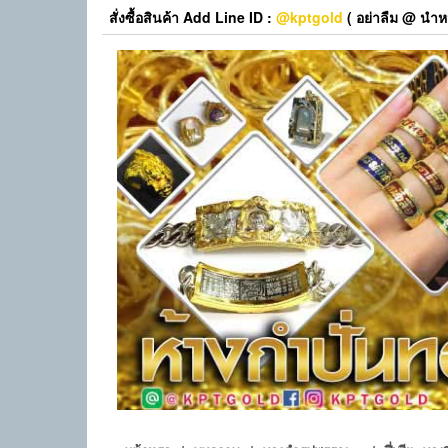
Skip
สั่งซื้อสินค้า Add Line ID :
@kptgold
( อย่าลืม @ นำหน
to
the
content