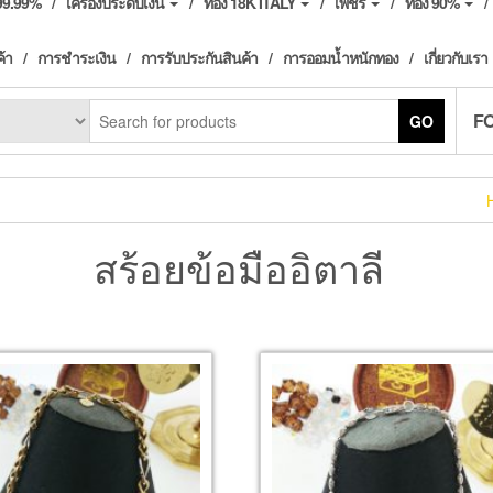
ง99.99%
เครื่องประดับเงิน
ทอง 18K ITALY
เพชร
ทอง 90%
ค้า
การชำระเงิน
การรับประกันสินค้า
การออมน้ำหนักทอง
เกี่ยวกับเรา
F
GO
สร้อยข้อมืออิตาลี