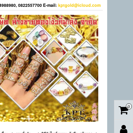
44988980, 0822557700 E-mail:
kptgold@icloud.com
0