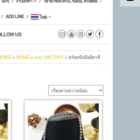
อื่นๆ
งานสั่งทำ
วิธีวัดไซส์แหวน, ข้อมือ, สร้อยคอ
ADD LINE
ไทย
▼
OLLOW US
HOME
»
HOME
»
ทอง 18K ITALY
» สร้อยข้อมืออิตาลี